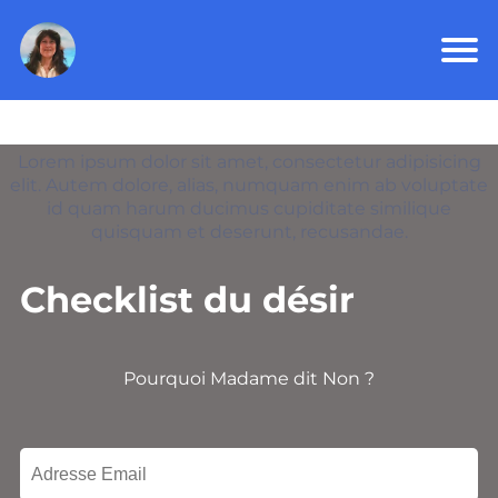
Lorem ipsum dolor sit amet, consectetur adipisicing
elit. Autem dolore, alias, numquam enim ab voluptate
id quam harum ducimus cupiditate similique
quisquam et deserunt, recusandae.
Checklist du désir
Pourquoi Madame dit Non ?